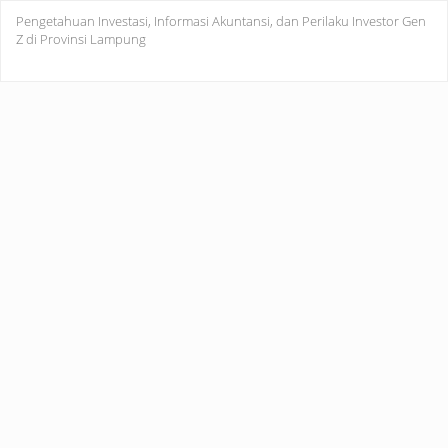
Return
Pengetahuan Investasi, Informasi Akuntansi, dan Perilaku Investor Gen
to
Z di Provinsi Lampung
Article
Details
Do
Do
PD