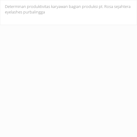
Return
Determinan produktivitas karyawan bagian produksi pt. Rosa sejahtera
to
eyelashes purbalingga
Article
Details
Do
Do
PD